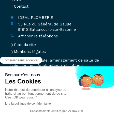
Contact
IDEAL PLOMBERIE
55 Rue du Général de Gaulle
91610
Ballancourt-sur-Essonne
Afficher le téléphone
Plan du site
Mentions légales
Plomberie générale, aménagement de salle de
bain, dépannage plomberie, chauffage,
installation douche à l'italienne, installation de
ventilation, traitements de l'eau, débouchage et
dégorgement toutes canalisations
Demander un devis
Création et référencement du site par Simplébo